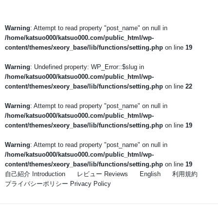
Warning
: Attempt to read property "post_name" on null in
/home/katsuo000/katsuo000.com/public_html/wp-
content/themes/xeory_base/lib/functions/setting.php
on line
19
Warning
: Undefined property: WP_Error::$slug in
/home/katsuo000/katsuo000.com/public_html/wp-
content/themes/xeory_base/lib/functions/setting.php
on line
22
Warning
: Attempt to read property "post_name" on null in
/home/katsuo000/katsuo000.com/public_html/wp-
content/themes/xeory_base/lib/functions/setting.php
on line
19
Warning
: Attempt to read property "post_name" on null in
/home/katsuo000/katsuo000.com/public_html/wp-
content/themes/xeory_base/lib/functions/setting.php
on line
19
自己紹介 Introduction
レビュー Reviews
English
利用規約
プライバシーポリシー Privacy Policy