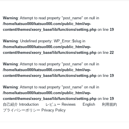
Warning
: Attempt to read property "post_name" on null in
/home/katsuo000/katsuo000.com/public_html/wp-
content/themes/xeory_base/lib/functions/setting.php
on line
19
Warning
: Undefined property: WP_Error::$slug in
/home/katsuo000/katsuo000.com/public_html/wp-
content/themes/xeory_base/lib/functions/setting.php
on line
22
Warning
: Attempt to read property "post_name" on null in
/home/katsuo000/katsuo000.com/public_html/wp-
content/themes/xeory_base/lib/functions/setting.php
on line
19
Warning
: Attempt to read property "post_name" on null in
/home/katsuo000/katsuo000.com/public_html/wp-
content/themes/xeory_base/lib/functions/setting.php
on line
19
自己紹介 Introduction
レビュー Reviews
English
利用規約
プライバシーポリシー Privacy Policy