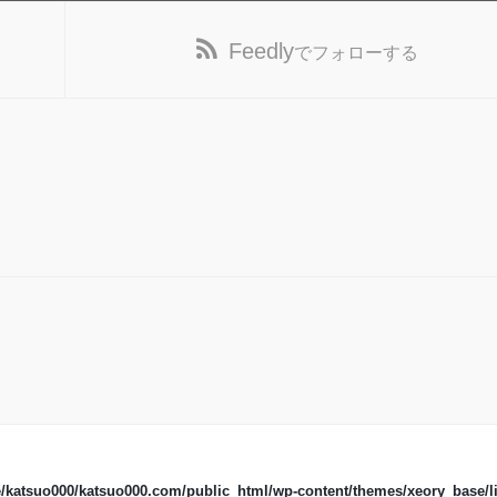
Feedly
でフォローする
/katsuo000/katsuo000.com/public_html/wp-content/themes/xeory_base/li