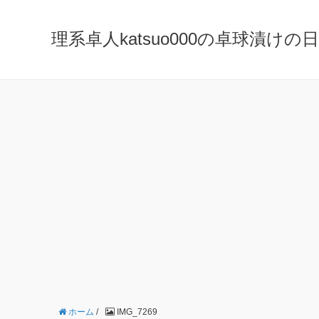
理系卓人katsuo000の卓球漬けの日々 K
ホーム
/
IMG_7269