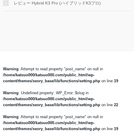
レビュー Hybrid K3 Pro (ハイブリッドK3プロ)
Warning
: Attempt to read property "post_name" on null in
/home/katsuo000/katsuo000.com/public_html/wp-
content/themes/xeory_base/lib/functions/setting.php
on line
19
Warning
: Undefined property: WP_Error::$slug in
/home/katsuo000/katsuo000.com/public_html/wp-
content/themes/xeory_base/lib/functions/setting.php
on line
22
Warning
: Attempt to read property "post_name" on null in
/home/katsuo000/katsuo000.com/public_html/wp-
content/themes/xeory_base/lib/functions/setting.php
on line
19