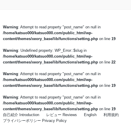
Warning
: Attempt to read property "post_name" on null in
/home/katsuo000/katsuo000.com/public_html/wp-
content/themes/xeory_base/lib/functions/setting.php
on line
19
Warning
: Undefined property: WP_Error::$slug in
/home/katsuo000/katsuo000.com/public_html/wp-
content/themes/xeory_base/lib/functions/setting.php
on line
22
Warning
: Attempt to read property "post_name" on null in
/home/katsuo000/katsuo000.com/public_html/wp-
content/themes/xeory_base/lib/functions/setting.php
on line
19
Warning
: Attempt to read property "post_name" on null in
/home/katsuo000/katsuo000.com/public_html/wp-
content/themes/xeory_base/lib/functions/setting.php
on line
19
自己紹介 Introduction
レビュー Reviews
English
利用規約
プライバシーポリシー Privacy Policy