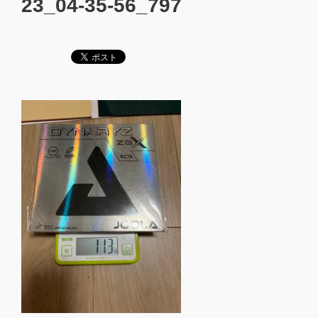
23_04-35-56_797