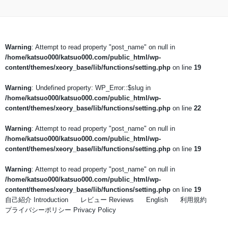
Warning
: Attempt to read property "post_name" on null in
/home/katsuo000/katsuo000.com/public_html/wp-
content/themes/xeory_base/lib/functions/setting.php
on line
19
Warning
: Undefined property: WP_Error::$slug in
/home/katsuo000/katsuo000.com/public_html/wp-
content/themes/xeory_base/lib/functions/setting.php
on line
22
Warning
: Attempt to read property "post_name" on null in
/home/katsuo000/katsuo000.com/public_html/wp-
content/themes/xeory_base/lib/functions/setting.php
on line
19
Warning
: Attempt to read property "post_name" on null in
/home/katsuo000/katsuo000.com/public_html/wp-
content/themes/xeory_base/lib/functions/setting.php
on line
19
自己紹介 Introduction
レビュー Reviews
English
利用規約
プライバシーポリシー Privacy Policy