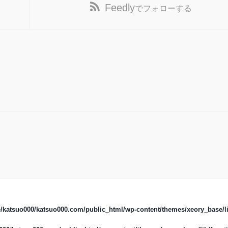
Feedly
でフォローする
/katsuo000/katsuo000.com/public_html/wp-content/themes/xeory_base/li