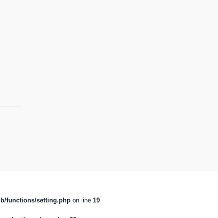
b/functions/setting.php
on line
19