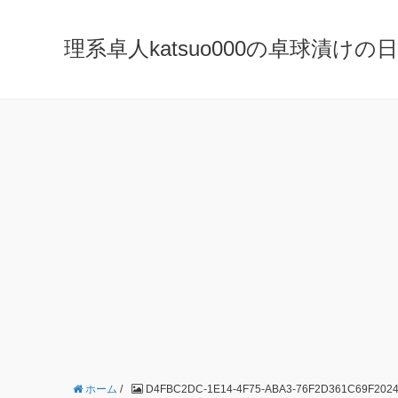
理系卓人katsuo000の卓球漬けの日々 K
ホーム
/
D4FBC2DC-1E14-4F75-ABA3-76F2D361C69F2024-