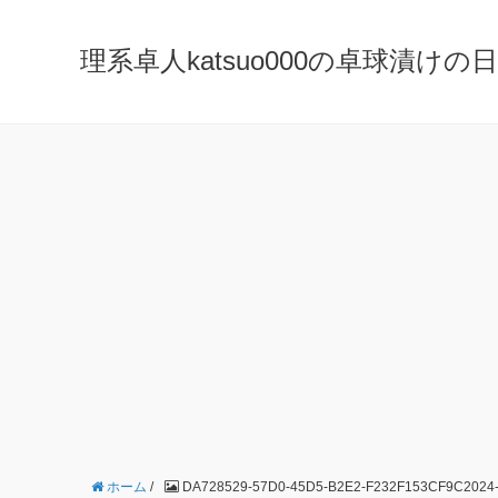
理系卓人katsuo000の卓球漬けの日々 K
ホーム
/
DA728529-57D0-45D5-B2E2-F232F153CF9C2024-