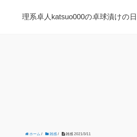
理系卓人katsuo000の卓球漬けの日々 K
ホーム
/
雑感
/
雑感 2021/3/11