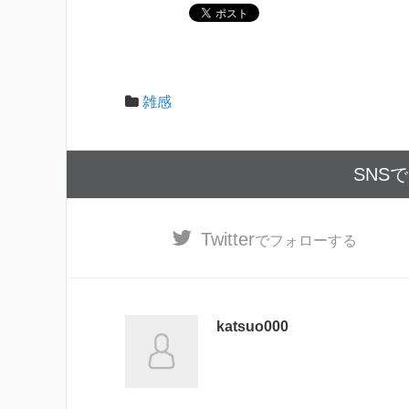
雑感
SNS
Twitter
でフォローする
katsuo000