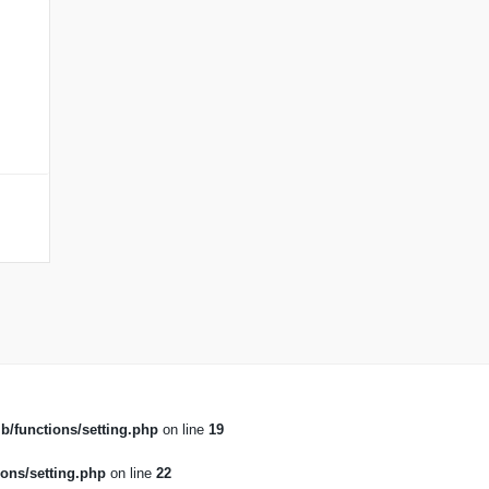
b/functions/setting.php
on line
19
ons/setting.php
on line
22