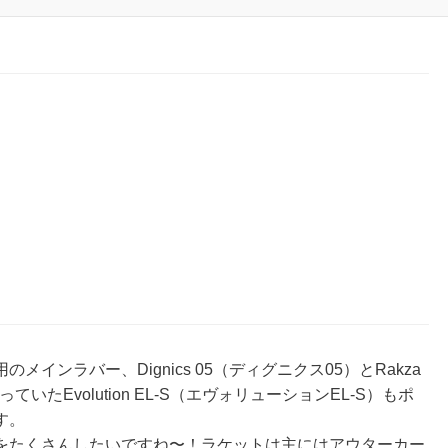
ンラバー、Dignics 05（ディグニクス05）とRakza
たEvolution EL-S（エヴォリューションEL-S）もポ
す。
たくさんしたいですね〜！ラケットは主にはアウターカー