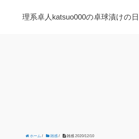
理系卓人katsuo000の卓球漬けの日々 K
ホーム
/
雑感
/
雑感 2020/12/10