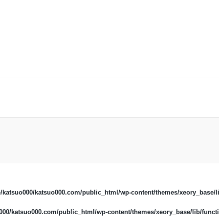
/katsuo000/katsuo000.com/public_html/wp-content/themes/xeory_base/li
00/katsuo000.com/public_html/wp-content/themes/xeory_base/lib/functi