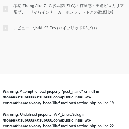
考察 Zhang Jike ZLC (張継科ZLC)の打球感：王道ビスカリア
系ブレードからインナーカーボンラケットとの徹底比較
レビュー Hybrid K3 Pro (ハイブリッドK3プロ)
Warning
: Attempt to read property "post_name" on null in
/home/katsuo000/katsuo000.com/public_html/wp-
content/themes/xeory_base/lib/functions/setting.php
on line
19
Warning
: Undefined property: WP_Error::$slug in
/home/katsuo000/katsuo000.com/public_html/wp-
content/themes/xeory_base/lib/functions/setting.php
on line
22