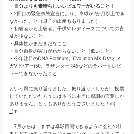
・自分よりも素晴らしいレビュワーがいること！
・2回目の緊急事態宣言により、卓球が2か月以上でき
なかったこと（息子の出産もありました）
・初級者から上級者、子供やレディースについての言
及が少ないこと
・具体性がまだまだなこと
・自分自身の実力がわからないこと（低いこと）
・今年注目のDNA Platinum、Evolution MX-Dやオメ
ガVIIツアーi50、ラザンターR45などのラバーをレビ
ューできなかったこと
という風に振り返りました。振り返りましたが、投票
していただいた方々には本当に本当に感謝の言葉しか
ありません。どうもありがとうございました！m(_
_)m
7月からは、まずは卓球再開できるように会社の仕
事などを頑張ってスケジューリングしようと思ってい