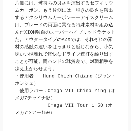
片側には、球持ちの良さを演出するゼフィリウ
ムカーボン。もう片側には、弾きの良さを演出
するアクシリウムカーボンーーアイスクリーム
は、ブレードの両面に異なる特殊素材を組み込
んだXIOM独自のスーパーハイブリッドラケット
だ。アウタータイプのAZXでは、それぞれの素
材の感触の違いをはっきりと感じながら、小気
味いい球離れで軽快なドライブ連打を繰り出す
ことが可能。両ハンドの球質差で、対戦相手を
凍え上がらせよう。

・使用者：　Hung Chieh Chiang（ジャン・
ホンジェ）

　使用ラバー：Omega VII China Ying（オ
メガ7チャイナ影）

　　　　　　　Omega VII Tour i 50（オ
メガ7ツアーi50）