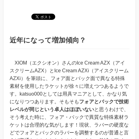
近年になって増加傾向？
XIOM（エクシオン）さんのIce Cream AZX（アイ
スクリームAZX）とIce Cream AZXi（アイスクリーム
AZXi）を筆頭に、フォア面とバック面で異なる特殊
素材を使用したラケットが徐々に増えつつあるようで
す。katsuo000としては用具マニアとして、かなり気
になりつつあります。そもそも
フォアとバックで技術
レベルが同じという卓人はほぼいない
と思うわけで、
そう考えた時に、
フォア・バックで異質な特殊素材ラ
ケットは合理的
な気がします！現状、ラバーの硬度な
どでフォアとバックのラバーを調整するのが普通と言