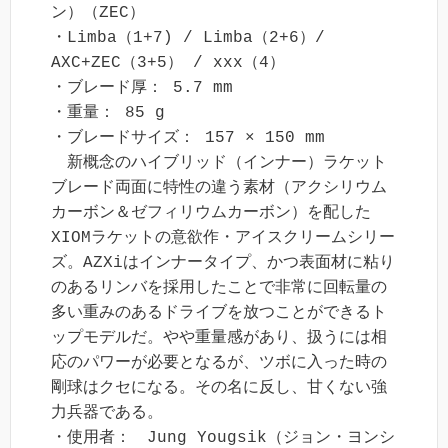
ン）（ZEC）

・Limba（1+7) / Limba（2+6）/ 
AXC+ZEC（3+5） / xxx（4）

・ブレード厚： 5.7 mm

・重量： 85 g

・ブレードサイズ： 157 × 150 mm

　新概念のハイブリッド（インナー）ラケット

ブレード両面に特性の違う素材（アクシリウム
カーボン＆ゼフィリウムカーボン）を配した
XIOMラケットの意欲作・アイスクリームシリー
ズ。AZXiはインナータイプ、かつ表面材に粘り
のあるリンバを採用したことで非常に回転量の
多い重みのあるドライブを放つことができるト
ップモデルだ。やや重量感があり、扱うには相
応のパワーが必要となるが、ツボに入った時の
剛球はクセになる。その名に反し、甘くない強
力兵器である。

・使用者：　Jung Yougsik（ジョン・ヨンシ