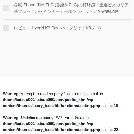
考察 Zhang Jike ZLC (張継科ZLC)の打球感：王道ビスカリア
系ブレードからインナーカーボンラケットとの徹底比較
レビュー Hybrid K3 Pro (ハイブリッドK3プロ)
Warning
: Attempt to read property "post_name" on null in
/home/katsuo000/katsuo000.com/public_html/wp-
content/themes/xeory_base/lib/functions/setting.php
on line
19
Warning
: Undefined property: WP_Error::$slug in
/home/katsuo000/katsuo000.com/public_html/wp-
content/themes/xeory_base/lib/functions/setting.php
on line
22