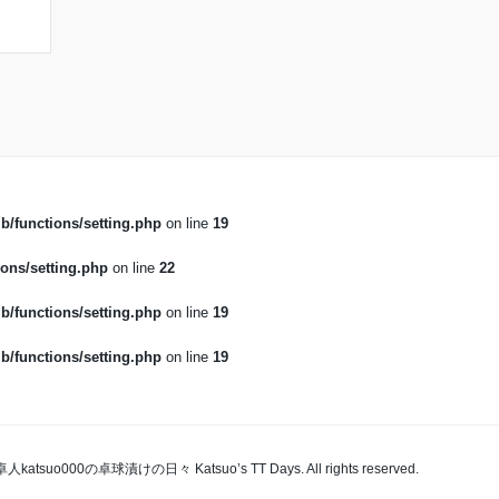
b/functions/setting.php
on line
19
ons/setting.php
on line
22
b/functions/setting.php
on line
19
b/functions/setting.php
on line
19
卓人katsuo000の卓球漬けの日々 Katsuo’s TT Days. All rights reserved.