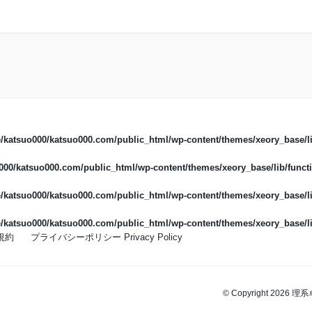
/katsuo000/katsuo000.com/public_html/wp-content/themes/xeory_base/li
00/katsuo000.com/public_html/wp-content/themes/xeory_base/lib/functi
/katsuo000/katsuo000.com/public_html/wp-content/themes/xeory_base/li
/katsuo000/katsuo000.com/public_html/wp-content/themes/xeory_base/li
規約
プライバシーポリシー Privacy Policy
© Copyright 2026 理系