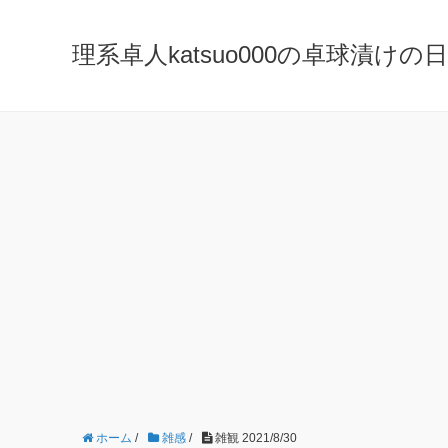
理系卓人katsuo000の卓球漬けの日々 K
ホーム
/
雑感
/
雑観 2021/8/30