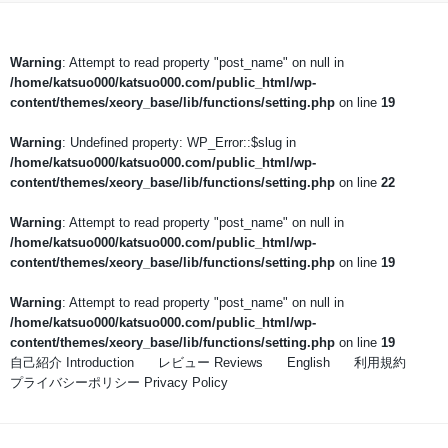
Warning
: Attempt to read property "post_name" on null in
/home/katsuo000/katsuo000.com/public_html/wp-
content/themes/xeory_base/lib/functions/setting.php
on line
19
Warning
: Undefined property: WP_Error::$slug in
/home/katsuo000/katsuo000.com/public_html/wp-
content/themes/xeory_base/lib/functions/setting.php
on line
22
Warning
: Attempt to read property "post_name" on null in
/home/katsuo000/katsuo000.com/public_html/wp-
content/themes/xeory_base/lib/functions/setting.php
on line
19
Warning
: Attempt to read property "post_name" on null in
/home/katsuo000/katsuo000.com/public_html/wp-
content/themes/xeory_base/lib/functions/setting.php
on line
19
自己紹介 Introduction
レビュー Reviews
English
利用規約
プライバシーポリシー Privacy Policy