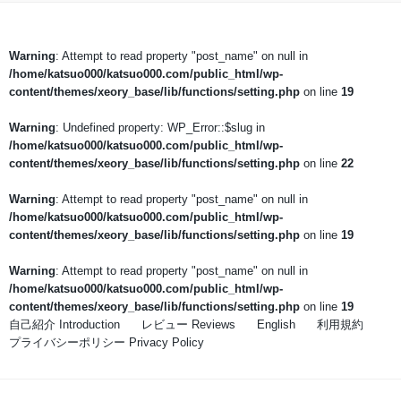
Warning
: Attempt to read property "post_name" on null in
/home/katsuo000/katsuo000.com/public_html/wp-
content/themes/xeory_base/lib/functions/setting.php
on line
19
Warning
: Undefined property: WP_Error::$slug in
/home/katsuo000/katsuo000.com/public_html/wp-
content/themes/xeory_base/lib/functions/setting.php
on line
22
Warning
: Attempt to read property "post_name" on null in
/home/katsuo000/katsuo000.com/public_html/wp-
content/themes/xeory_base/lib/functions/setting.php
on line
19
Warning
: Attempt to read property "post_name" on null in
/home/katsuo000/katsuo000.com/public_html/wp-
content/themes/xeory_base/lib/functions/setting.php
on line
19
自己紹介 Introduction
レビュー Reviews
English
利用規約
プライバシーポリシー Privacy Policy