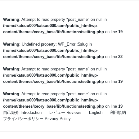
Warning
: Attempt to read property "post_name" on null in
/home/katsuo000/katsuo000.com/public_html/wp-
content/themes/xeory_base/lib/functions/setting.php
on line
19
Warning
: Undefined property: WP_Error::$slug in
/home/katsuo000/katsuo000.com/public_html/wp-
content/themes/xeory_base/lib/functions/setting.php
on line
22
Warning
: Attempt to read property "post_name" on null in
/home/katsuo000/katsuo000.com/public_html/wp-
content/themes/xeory_base/lib/functions/setting.php
on line
19
Warning
: Attempt to read property "post_name" on null in
/home/katsuo000/katsuo000.com/public_html/wp-
content/themes/xeory_base/lib/functions/setting.php
on line
19
自己紹介 Introduction
レビュー Reviews
English
利用規約
プライバシーポリシー Privacy Policy