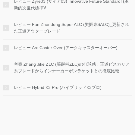
レビュー Zyre03 (ザイア03) Innovative Future Standard! (革
新的次世代標準)!
レビュー Fan Zhendong Super ALC (樊振東SALC)_更新され
た王道アウターブレード
レビュー Arc Caster Over (アークキャスターオーバー)
考察 Zhang Jike ZLC (張継科ZLC)の打球感：王道ビスカリア
系ブレードからインナーカーボンラケットとの徹底比較
レビュー Hybrid K3 Pro (ハイブリッドK3プロ)