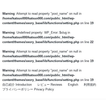
Warning
: Attempt to read property "post_name" on null in
/home/katsuo000/katsuo000.com/public_html/wp-
content/themes/xeory_base/lib/functions/setting.php
on line
19
Warning
: Undefined property: WP_Error::$slug in
/home/katsuo000/katsuo000.com/public_html/wp-
content/themes/xeory_base/lib/functions/setting.php
on line
22
Warning
: Attempt to read property "post_name" on null in
/home/katsuo000/katsuo000.com/public_html/wp-
content/themes/xeory_base/lib/functions/setting.php
on line
19
Warning
: Attempt to read property "post_name" on null in
/home/katsuo000/katsuo000.com/public_html/wp-
content/themes/xeory_base/lib/functions/setting.php
on line
19
自己紹介 Introduction
レビュー Reviews
English
利用規約
プライバシーポリシー Privacy Policy