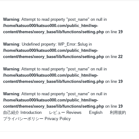
Warning
: Attempt to read property "post_name" on null in
/home/katsuo000/katsuo000.com/public_html/wp-
content/themes/xeory_base/lib/functions/setting.php
on line
19
Warning
: Undefined property: WP_Error::$slug in
/home/katsuo000/katsuo000.com/public_html/wp-
content/themes/xeory_base/lib/functions/setting.php
on line
22
Warning
: Attempt to read property "post_name" on null in
/home/katsuo000/katsuo000.com/public_html/wp-
content/themes/xeory_base/lib/functions/setting.php
on line
19
Warning
: Attempt to read property "post_name" on null in
/home/katsuo000/katsuo000.com/public_html/wp-
content/themes/xeory_base/lib/functions/setting.php
on line
19
自己紹介 Introduction
レビュー Reviews
English
利用規約
プライバシーポリシー Privacy Policy