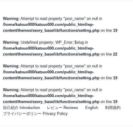
Warning
: Attempt to read property "post_name" on null in
/home/katsuo000/katsuo000.com/public_html/wp-
content/themes/xeory_base/lib/functions/setting.php
on line
19
Warning
: Undefined property: WP_Error::$slug in
/home/katsuo000/katsuo000.com/public_html/wp-
content/themes/xeory_base/lib/functions/setting.php
on line
22
Warning
: Attempt to read property "post_name" on null in
/home/katsuo000/katsuo000.com/public_html/wp-
content/themes/xeory_base/lib/functions/setting.php
on line
19
Warning
: Attempt to read property "post_name" on null in
/home/katsuo000/katsuo000.com/public_html/wp-
content/themes/xeory_base/lib/functions/setting.php
on line
19
自己紹介 Introduction
レビュー Reviews
English
利用規約
プライバシーポリシー Privacy Policy