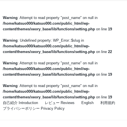
Warning
: Attempt to read property "post_name" on null in
/home/katsuo000/katsuo000.com/public_html/wp-
content/themes/xeory_base/lib/functions/setting.php
on line
19
Warning
: Undefined property: WP_Error::$slug in
/home/katsuo000/katsuo000.com/public_html/wp-
content/themes/xeory_base/lib/functions/setting.php
on line
22
Warning
: Attempt to read property "post_name" on null in
/home/katsuo000/katsuo000.com/public_html/wp-
content/themes/xeory_base/lib/functions/setting.php
on line
19
Warning
: Attempt to read property "post_name" on null in
/home/katsuo000/katsuo000.com/public_html/wp-
content/themes/xeory_base/lib/functions/setting.php
on line
19
自己紹介 Introduction
レビュー Reviews
English
利用規約
プライバシーポリシー Privacy Policy