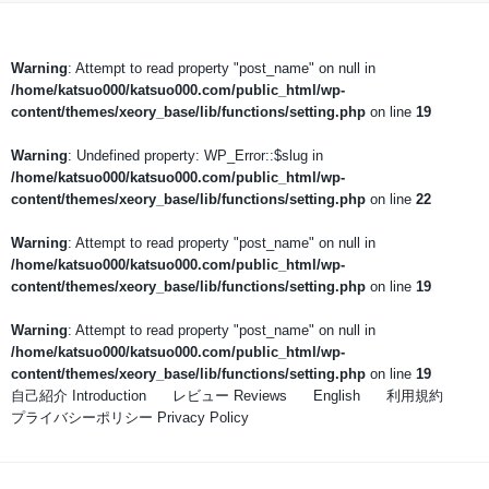
Warning
: Attempt to read property "post_name" on null in
/home/katsuo000/katsuo000.com/public_html/wp-
content/themes/xeory_base/lib/functions/setting.php
on line
19
Warning
: Undefined property: WP_Error::$slug in
/home/katsuo000/katsuo000.com/public_html/wp-
content/themes/xeory_base/lib/functions/setting.php
on line
22
Warning
: Attempt to read property "post_name" on null in
/home/katsuo000/katsuo000.com/public_html/wp-
content/themes/xeory_base/lib/functions/setting.php
on line
19
Warning
: Attempt to read property "post_name" on null in
/home/katsuo000/katsuo000.com/public_html/wp-
content/themes/xeory_base/lib/functions/setting.php
on line
19
自己紹介 Introduction
レビュー Reviews
English
利用規約
プライバシーポリシー Privacy Policy