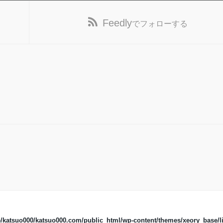
Feedly
でフォローする
/katsuo000/katsuo000.com/public_html/wp-content/themes/xeory_base/li