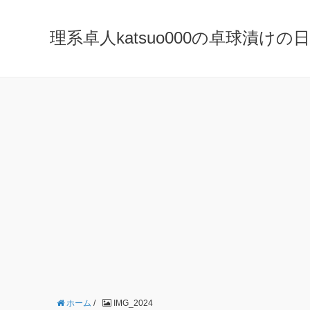
理系卓人katsuo000の卓球漬けの日々 K
ホーム
/
IMG_2024