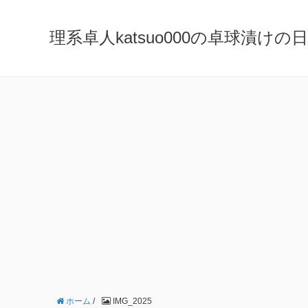
理系卓人katsuo000の卓球漬けの日々 K
ホーム
/
IMG_2025