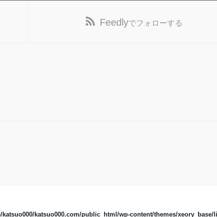
Feedly
でフォローする
/katsuo000/katsuo000.com/public_html/wp-content/themes/xeory_base/li