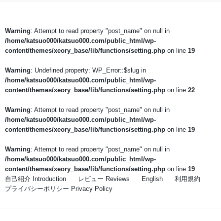
Warning
: Attempt to read property "post_name" on null in
/home/katsuo000/katsuo000.com/public_html/wp-
content/themes/xeory_base/lib/functions/setting.php
on line
19
Warning
: Undefined property: WP_Error::$slug in
/home/katsuo000/katsuo000.com/public_html/wp-
content/themes/xeory_base/lib/functions/setting.php
on line
22
Warning
: Attempt to read property "post_name" on null in
/home/katsuo000/katsuo000.com/public_html/wp-
content/themes/xeory_base/lib/functions/setting.php
on line
19
Warning
: Attempt to read property "post_name" on null in
/home/katsuo000/katsuo000.com/public_html/wp-
content/themes/xeory_base/lib/functions/setting.php
on line
19
自己紹介 Introduction
レビュー Reviews
English
利用規約
プライバシーポリシー Privacy Policy