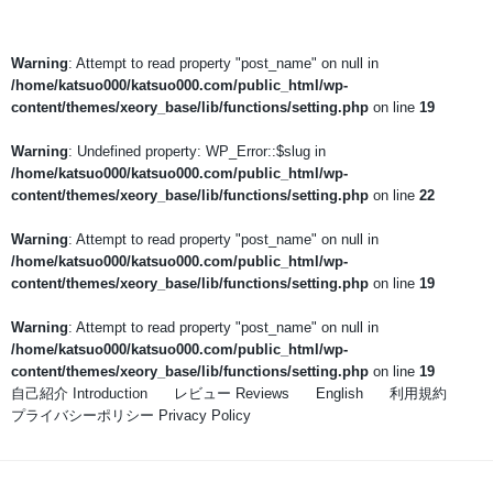
Warning
: Attempt to read property "post_name" on null in
/home/katsuo000/katsuo000.com/public_html/wp-
content/themes/xeory_base/lib/functions/setting.php
on line
19
Warning
: Undefined property: WP_Error::$slug in
/home/katsuo000/katsuo000.com/public_html/wp-
content/themes/xeory_base/lib/functions/setting.php
on line
22
Warning
: Attempt to read property "post_name" on null in
/home/katsuo000/katsuo000.com/public_html/wp-
content/themes/xeory_base/lib/functions/setting.php
on line
19
Warning
: Attempt to read property "post_name" on null in
/home/katsuo000/katsuo000.com/public_html/wp-
content/themes/xeory_base/lib/functions/setting.php
on line
19
自己紹介 Introduction
レビュー Reviews
English
利用規約
プライバシーポリシー Privacy Policy