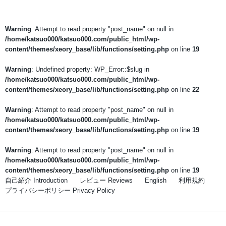
Warning
: Attempt to read property "post_name" on null in
/home/katsuo000/katsuo000.com/public_html/wp-
content/themes/xeory_base/lib/functions/setting.php
on line
19
Warning
: Undefined property: WP_Error::$slug in
/home/katsuo000/katsuo000.com/public_html/wp-
content/themes/xeory_base/lib/functions/setting.php
on line
22
Warning
: Attempt to read property "post_name" on null in
/home/katsuo000/katsuo000.com/public_html/wp-
content/themes/xeory_base/lib/functions/setting.php
on line
19
Warning
: Attempt to read property "post_name" on null in
/home/katsuo000/katsuo000.com/public_html/wp-
content/themes/xeory_base/lib/functions/setting.php
on line
19
自己紹介 Introduction
レビュー Reviews
English
利用規約
プライバシーポリシー Privacy Policy