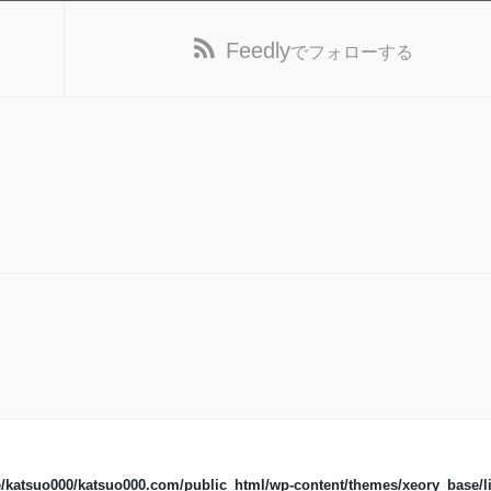
Feedly
でフォローする
/katsuo000/katsuo000.com/public_html/wp-content/themes/xeory_base/li