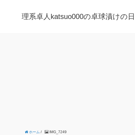
理系卓人katsuo000の卓球漬けの日々 K
ホーム
/
IMG_7249