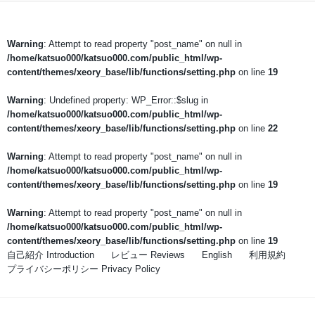
Warning
: Attempt to read property "post_name" on null in
/home/katsuo000/katsuo000.com/public_html/wp-
content/themes/xeory_base/lib/functions/setting.php
on line
19
Warning
: Undefined property: WP_Error::$slug in
/home/katsuo000/katsuo000.com/public_html/wp-
content/themes/xeory_base/lib/functions/setting.php
on line
22
Warning
: Attempt to read property "post_name" on null in
/home/katsuo000/katsuo000.com/public_html/wp-
content/themes/xeory_base/lib/functions/setting.php
on line
19
Warning
: Attempt to read property "post_name" on null in
/home/katsuo000/katsuo000.com/public_html/wp-
content/themes/xeory_base/lib/functions/setting.php
on line
19
自己紹介 Introduction
レビュー Reviews
English
利用規約
プライバシーポリシー Privacy Policy