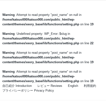
Warning
: Attempt to read property "post_name" on null in
/home/katsuo000/katsuo000.com/public_html/wp-
content/themes/xeory_base/lib/functions/setting.php
on line
19
Warning
: Undefined property: WP_Error::$slug in
/home/katsuo000/katsuo000.com/public_html/wp-
content/themes/xeory_base/lib/functions/setting.php
on line
22
Warning
: Attempt to read property "post_name" on null in
/home/katsuo000/katsuo000.com/public_html/wp-
content/themes/xeory_base/lib/functions/setting.php
on line
19
Warning
: Attempt to read property "post_name" on null in
/home/katsuo000/katsuo000.com/public_html/wp-
content/themes/xeory_base/lib/functions/setting.php
on line
19
自己紹介 Introduction
レビュー Reviews
English
利用規約
プライバシーポリシー Privacy Policy