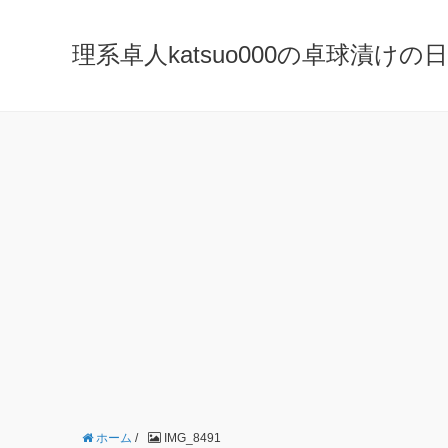
理系卓人katsuo000の卓球漬けの日々 K
ホーム
/
IMG_8491