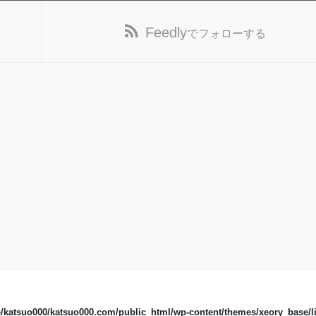
Feedly
でフォローする
/katsuo000/katsuo000.com/public_html/wp-content/themes/xeory_base/li