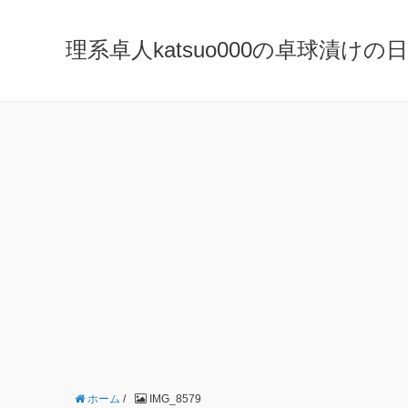
理系卓人katsuo000の卓球漬けの日々 K
ホーム
/
IMG_8579