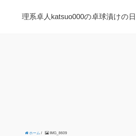
理系卓人katsuo000の卓球漬けの日々 K
ホーム
/
IMG_8609