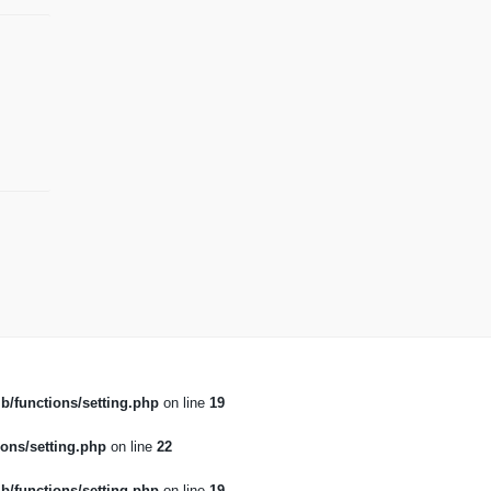
b/functions/setting.php
on line
19
ons/setting.php
on line
22
b/functions/setting.php
on line
19