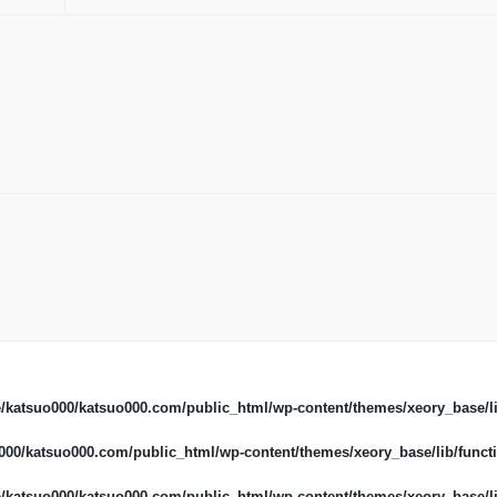
/katsuo000/katsuo000.com/public_html/wp-content/themes/xeory_base/li
00/katsuo000.com/public_html/wp-content/themes/xeory_base/lib/functi
/katsuo000/katsuo000.com/public_html/wp-content/themes/xeory_base/li