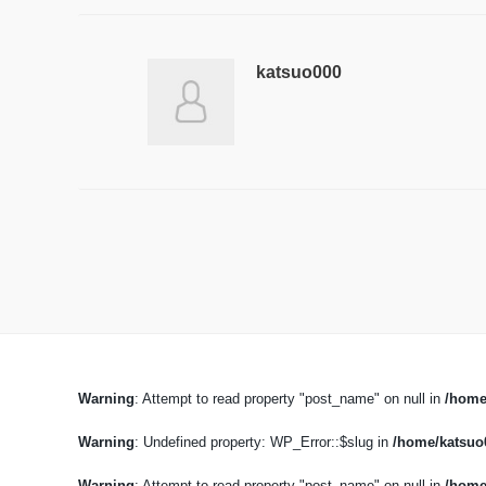
katsuo000
Warning
: Attempt to read property "post_name" on null in
/home
Warning
: Undefined property: WP_Error::$slug in
/home/katsuo0
Warning
: Attempt to read property "post_name" on null in
/home