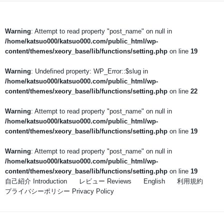
Warning
: Attempt to read property "post_name" on null in
/home/katsuo000/katsuo000.com/public_html/wp-
content/themes/xeory_base/lib/functions/setting.php
on line
19
Warning
: Undefined property: WP_Error::$slug in
/home/katsuo000/katsuo000.com/public_html/wp-
content/themes/xeory_base/lib/functions/setting.php
on line
22
Warning
: Attempt to read property "post_name" on null in
/home/katsuo000/katsuo000.com/public_html/wp-
content/themes/xeory_base/lib/functions/setting.php
on line
19
Warning
: Attempt to read property "post_name" on null in
/home/katsuo000/katsuo000.com/public_html/wp-
content/themes/xeory_base/lib/functions/setting.php
on line
19
自己紹介 Introduction
レビュー Reviews
English
利用規約
プライバシーポリシー Privacy Policy