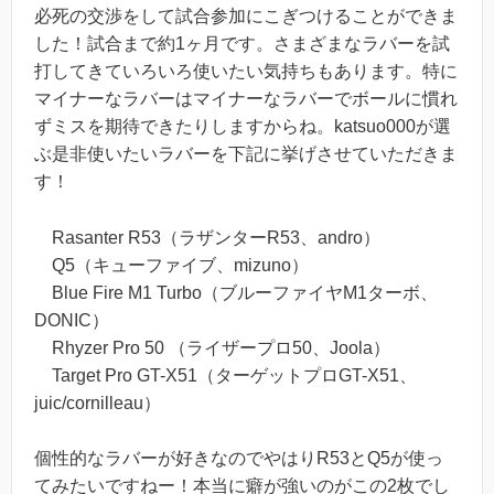
必死の交渉をして試合参加にこぎつけることができま
した！試合まで約1ヶ月です。さまざまなラバーを試
打してきていろいろ使いたい気持ちもあります。特に
マイナーなラバーはマイナーなラバーでボールに慣れ
ずミスを期待できたりしますからね。katsuo000が選
ぶ是非使いたいラバーを下記に挙げさせていただきま
す！
Rasanter R53（ラザンターR53、andro）
Q5（キューファイブ、mizuno）
Blue Fire M1 Turbo（ブルーファイヤM1ターボ、
DONIC）
Rhyzer Pro 50 （ライザープロ50、Joola）
Target Pro GT-X51（ターゲットプロGT-X51、
juic/cornilleau）
個性的なラバーが好きなのでやはりR53とQ5が使っ
てみたいですねー！本当に癖が強いのがこの2枚でし