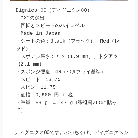
Dignics 80（ディグニクス80）

　“X“の傑出

　回転とスピードのハイレベル

　Made in Japan

・シートの色：Black（ブラック）、
Red（レ
ッド）
・スポンジ厚さ：アツ（1.9 mm）、
トクアツ
（2.1 mm）
・スポンジ硬度：40（バタフライ基準）

・スピード：13.75

・スピン：11.75

・価格：9,800 円 + 税　

・重量：69 g　→　47 g（張継科ZLCに貼っ
て）
ディグニクス80です。ぶっちゃけ、ディグニクスシ