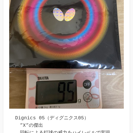
Dignics 05（ディグニクス05）

　“X“の傑出

　回転による打球の威力をハイレベルで実現
