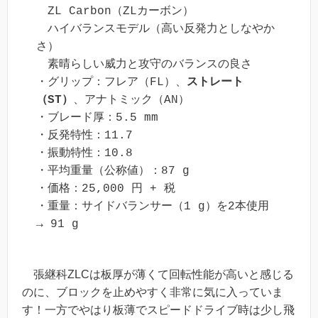
　ZL Carbon（ZLカーボン）

　ハイバランスモデル（高い反発力としなやか
さ）

　素晴らしい威力と攻守のバランスの良さ

・グリップ：フレア（FL）、
ストレート
（ST）
、アナトミック（AN）

・ブレード厚：5.5 mm

・反発特性：11.7

・振動特性：10.8

・平均重量（公称値）：87 g

・価格：25,000 円 + 税

・重量：サイドバランサー（1 g）を2本使用　
→ 91 g
張継科ZLCは板厚が薄くて回転性能が高いと感じる
のに、ブロックを止めやすく非常に気に入っていま
す！一方でやはり板薄でスピードドライブ時は少し飛