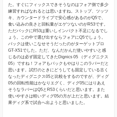
た。すぐにフィックスできそうなのはフォア側で多少
練習すればなれるとは思いますね。ストップ、ツッツ
キ、カウンタードライブで安心感があるのがQ5で、
食い込みの良さと回転量がエゲツないのがR53です。
ただバックにR53は重いしインパクト不足になるでし
ょう。この中で選び出すならフォアにQ5でしょう。
バックは使いこなせそうだったのがターゲットプロ
GT-X51でした。ただ、なんだかんだ使いやすいと感
じるのは必ず固定してきたDignics 05 （ディグニクス
05）ですね！フォアもバックもやはりこのラバーだと
思います。試打のときにどうしても固定している古く
なったディグニクス05と比較をするのですが、ディグ
05の回転性能はかなりエグく、ディグ05にはりあえ
そうなラバーはQ5とR53くらいだと思います。また
使いやすさは軽いディグ05の方が上だと思います。結
果ディグ系で試合へ出ようと思いました。