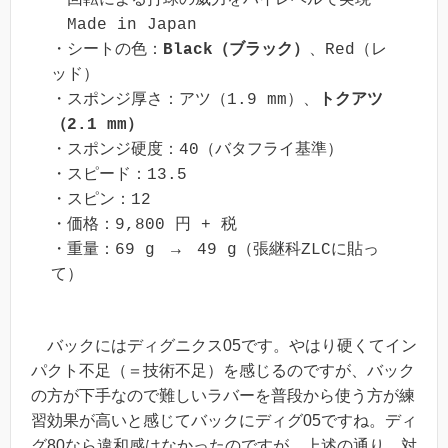
　Made in Japan

・シートの色：
Black（ブラック）
、Red（レ
ッド）

・スポンジ厚さ：アツ（1.9 mm）、
トクアツ
（2.1 mm）
・スポンジ硬度：40（バタフライ基準）

・スピード：13.5

・スピン：12

・価格：9,800 円 + 税　

・重量：69 g　→　49 g（張継科ZLCに貼っ
て）
バックにはディグニクス05です。やはり硬くてイン
パクト不足（＝技術不足）を感じるのですが、バック
の方が下手なので難しいラバーを普段から使う方が練
習効果が高いと感じてバックにディグ05ですね。ディ
グ80なら違和感はなかったのですが、上述の通り、対