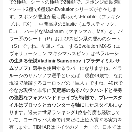
で3種類、シートの種類で2種類で、スポンジ硬度3種
×シート2種で6種類のEvolutionシリーズが存在しま
す。スポンジ硬度が最も柔らかいFlexible（フレキシ
ブル、FX）、中間高度のElastic（エラスティック、
EL）、ハードなMaximum（マキシマム、MX）と、パ
ワー系のシート（P）およびスピン系の硬めのシート
（S）ですね。今回レビューするEvolution MX-S（エ
ヴォリューション マキシマムスピン）は
ベラルーシ
の生きる伝説Vladimir Samsonov（ブラディミル サ
ムソノフ）選手
も使用するラバーになりますね。
ベラ
ルーシのサムソノフ選手といえば、現在44歳で、なお
現役で活躍するヨーロッパの「巨人」
ですね。40代で
今なお現役で非常に
安定感のあるバックハンドと長身
の強烈なフォアハンドドライブが特徴で、プレースタ
イルはブロックとカウンターを軸にしたスタイル
にな
ります。
過去に世界ランキング1位を何度も経験して
いて、ヨーロッパ大会では未だに上位入賞
する実力を
有します。TIBHARはドイツのメーカーで、日本では