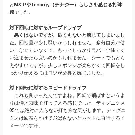
と
MX-PやTenergy（テナジー）らしさを感じる打球
感
でした。
対下回転に対するループドライブ
悪くはないですが、良くもないと感じてしまいまし
た。
回転量が少し弱いかもしれません。多分自分が使
いこなせていなくて、もっとしっかりラバー全体でく
い込ませたら良いのかもしれません。シートでもとら
えやすいですが、少しスポンジが柔らかくて回転をし
っかり伝えるにはコツが必要と感じました。
対下回転に対するスピードドライブ
これも良かったんですよね。回転で飛ばすというよ
りは弾き気味で打って入る感じでした。ディグニクス
05では絶対に入らない打ち方な気がします。ディグニ
クスは回転をかけて飛ばさないとネットに直行するイ
メージです汗。