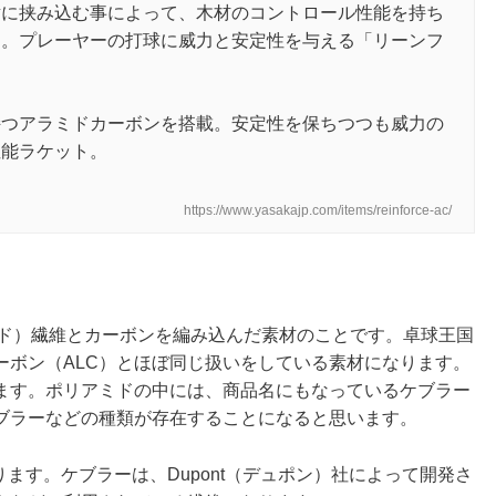
に挟み込む事によって、木材のコントロール性能を持ち
た。プレーヤーの打球に威力と安定性を与える「リーンフ
つアラミドカーボンを搭載。安定性を保ちつつも威力の
性能ラケット。
https://www.yasakajp.com/items/reinforce-ac/
ミド）繊維とカーボンを編み込んだ素材のことです。卓球王国
ーボン（ALC）とほぼ同じ扱いをしている素材になります。
ます。ポリアミドの中には、商品名にもなっているケブラー
ブラーなどの種類が存在することになると思います。
ります。ケブラーは、Dupont（デュポン）社によって開発さ