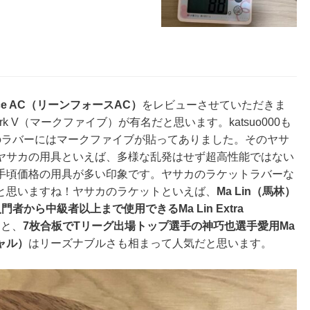
rce AC（リーンフォースAC）
をレビューさせていただきま
k V（マークファイブ）
が有名だと思います。katsuo000も
のラバーにはマークファイブが貼ってありました。そのヤサ
ヤサカの用具といえば、多様な乱発はせず超高性能ではない
手頃価格の用具が多い
印象です。
ヤサカのラケットラバーな
と思いますね！ヤサカのラケットといえば、
Ma Lin（馬林）
門者から中級者以上まで使用できるMa Lin Extra
）
と、
7枚合板でTリーグ出場トップ選手の神巧也選手愛用Ma
シャル）
はリーズナブルさも相まって人気だと思います。