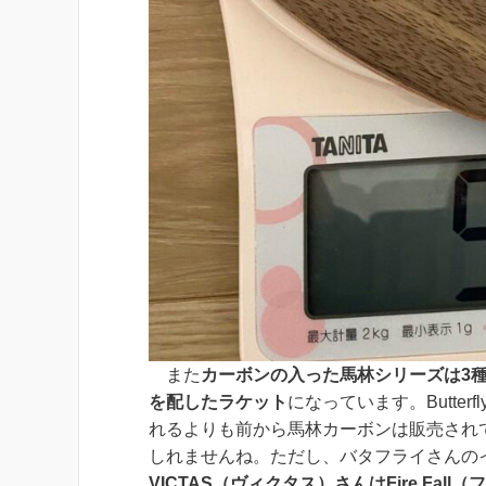
また
カーボンの入った馬林シリーズは3
を配したラケット
になっています。
Butt
れるよりも前から馬林カーボンは販売
され
しれませんね。ただし、バタフライさんの
VICTAS（ヴィクタス）さんはFire Fa