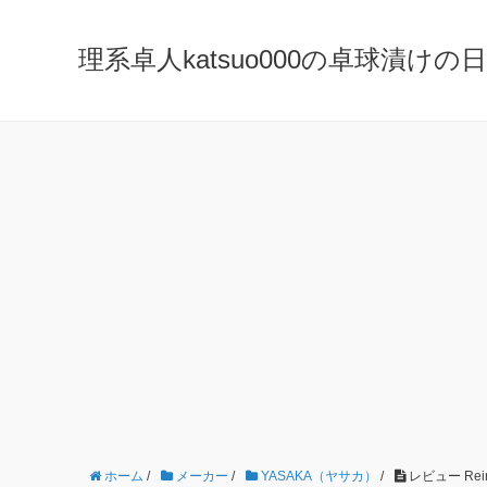
理系卓人katsuo000の卓球漬けの日々 K
ホーム
/
メーカー
/
YASAKA（ヤサカ）
/
レビュー Rei