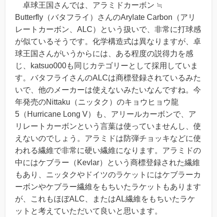
卓球王国さんでは、アラミドカーボン ≒
Butterfly（バタフライ）さんのArylate Carbon（アリ
レートカーボン、ALC）という扱いで、非常に打球感
が似ているそうです。化学構造式は異なりますが、卓
球王国さんがいうからには、ある程度の説得力を感
じ、katsuo000も同じカテゴリーとして採用していま
す。バタフライさんのALCは商標登録されているみた
いで、他のメーカーは使えないみたいなんですね。今
年発売のNittaku（ニッタク）のキョウヒョウ龍
5（Hurricane Long V）も、アリールカーボンで、ア
リレートカーボンという言葉は使っていませんし、使
えないのでしょう。アラミドは防弾チョッキなどに使
われる繊維で非常に硬い繊維になります。アラミドの
中にはケブラー（Kevlar）という商標登録された繊維
もあり、ニッタクやドイツのラケットにはケブラーカ
ーボンやケブラー繊維をもちいたラケットもあります
が、これもほぼALC、またはAL繊維をもちいたラケ
ットと考えていただいて良いと思います。