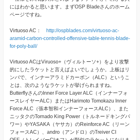
にはわかると思います。まずOSP Bladeさんのホーム
ページですね。
Virtuoso AC：
http://ospblades.com/virtuoso-ac-
aramid-carbon-controlled-offensive-table-tennis-blade-
for-poly-ball/
Virtuoso ACはViruoso+（ヴィルトーソ+）をより攻撃
的にしたラケットと言えばよいでしょうか。上板はリ
ンバで、インナーアラミドカーボン（ALC）というこ
とは、次のようなラケットが挙げられますね。
ButterflyさんのInner Force Layer ALC（インナーフォ
ースレイヤーALC）またはHarimoto Tomokazu Inner
Force ALC（張本智和インナーフォースALC）、また
ニッタクのTornado King Power（トルネードキングパ
ワー）やYASAKA（ヤサカ）のReinforce AC（リーン
フォースAC）、andro（アンドロ）のTreiver CI
OFF（トレイバーCIオフ）が類似のラケットになりま