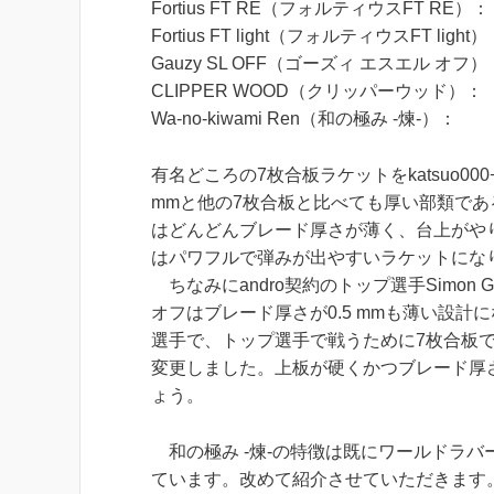
Fortius FT RE（フォルティウスFT R
Fortius FT light（フォルティウスFT li
Gauzy SL OFF（ゴーズィ エスエル オフ
CLIPPER WOOD（クリッパーウッド）
Wa-no-kiwami Ren（和の極み -煉-
有名どころの7枚合板ラケットをkatsuo00
mmと他の7枚合板と比べても厚い部類であ
はどんどんブレード厚さが薄く、台上がやり
はパワフルで弾みが出やすいラケットにな
ちなみにandro契約のトップ選手Simon
オフはブレード厚さが0.5 mmも薄い設
選手で、トップ選手で戦うために7枚合板で
変更しました。上板が硬くかつブレード厚
ょう。
和の極み -煉-の特徴は既にワールドラバーマーケ
ています。改めて紹介させていただきます