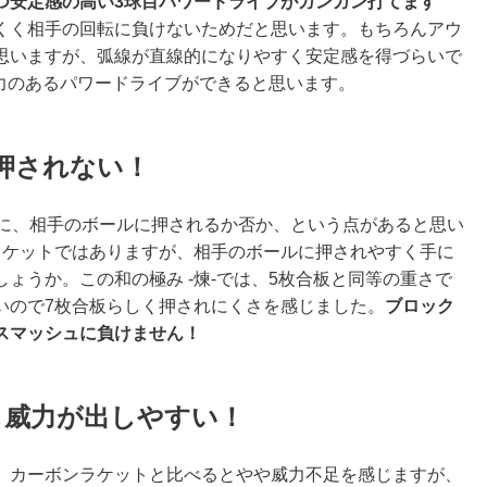
つ安定感の高い3球目パワードライブがガンガン打てます
くく相手の回転に負けないためだと思います。もちろんアウ
思いますが、弧線が直線的になりやすく安定感を得づらいで
威力のあるパワードライブができる
と思います。
押されない！
に、相手のボールに押されるか否か、という点があると思い
ラケットではありますが、相手のボールに押されやすく手に
しょうか。この
和の極み -煉-では、5枚合板と同等の重さで
いので7枚合板らしく押されにくさを感じ
ました。
ブロック
スマッシュに負けません！
も威力が出しやすい！
カーボンラケットと比べるとやや威力不足を感じますが、