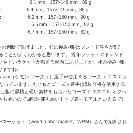
E）： 6.1 mm、157×149 mm、89 g
ght）： 6.4 mm、157×149 mm、88 g
）： 6.2 mm、157×150 mm、90 g
： 6.5 mm、157×150 mm、92 g
）： 6.7 mm、157×150 mm、82 g
0+の判断で挙げました。和の極み-煉-はブレード厚さが6.7
ることがよくわかると思います。 近年ラケットのトレンド
やすいラケットが増える傾向にありますが、和の極み -煉-
りますね。
 Gauzy（シモン ゴーズィ）選手が使用するゴーズィ エスエル
計になっています。もともとゴーズィ選手は5枚合板を使用する
上板に黒檀と硬い素材をもちいたゴーズィ エスエル オフへ
さも薄いので回転性能も高いトップ選手モデルといえるでし
ット（world rubber market、WRM）さんで紹介され
。