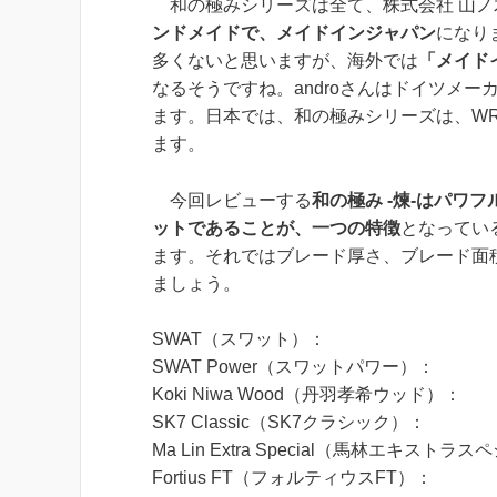
和の極みシリーズは全て、株式会社 山ノ
ンドメイドで、メイドインジャパン
になり
多くないと思いますが、海外では
「メイド
なるそうですね。androさんはドイツメ
ます。日本では、和の極みシリーズは、W
ます。
今回レビューする
和の極み -煉-はパワ
ットであることが、一つの特徴
となってい
ます。それではブレード厚さ、ブレード面
ましょう。
SWAT（スワット）： 6.0 
SWAT Power（スワットパワー）： 
Koki Niwa Wood（丹羽孝希ウッド）
SK7 Classic（SK7クラシック）：
Ma Lin Extra Special（馬林エキストラス
Fortius FT（フォルティウスFT）：