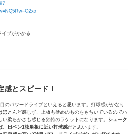
887
ch?v=NQ5Rw–O2xo
ライブがかかる
定感とスピード！
球目のパワードライブ
といえると思います。打球感がかなり
はほとんど感じず、上板も硬めのものをもちいているのでハ
しい柔らかさも感じる独特のラケットになります。
シェーク
ば、日ペン1枚単板に近い打球感
だと思います。