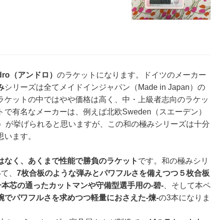
dro（アンドロ）
のラケットになります。ドイツのメーカー
み
シリーズは全てメイドインジャパン（Made in Japan）の
ラケットの中ではやや価格は高く、中・上級者志向のラケッ
で有名なメーカーは、例えば北欧Sweden（スエーデン）
ニッタク）が挙げられると思いますが、この和の極みシリーズは十分
思います。
はなく、あくまで性能で勝負のラケット
です。和の極みシリ
いて、
7枚合板のような弾みとパワフルさを備えつつ５枚合板
本芯の通ったカットマンや守備型選手用の-碧-
、そして本ペ
腕でパワフルさを求めつつ軽量におさえた-煉-
の3本になりま