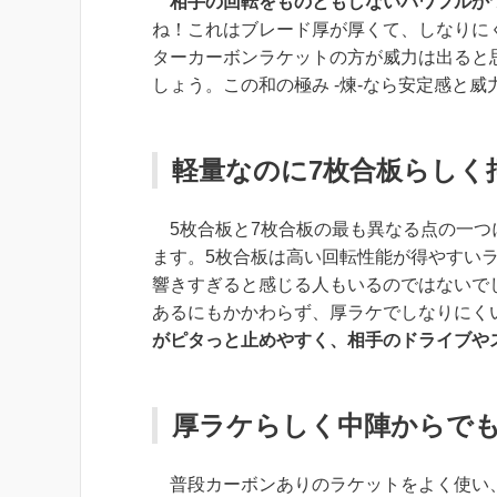
相手の回転をものともしないパワフルか
ね！これはブレード厚が厚くて、しなりに
ターカーボンラケットの方が威力は出ると
しょう。この
和の極み -煉-なら安定感と
軽量なのに7枚合板らしく
5枚合板と7枚合板の最も異なる点の一つ
ます。5枚合板は高い回転性能が得やすい
響きすぎると感じる人もいるのではないで
あるにもかかわらず、厚ラケでしなりにく
がピタっと止めやすく、相手のドライブや
厚ラケらしく中陣からで
普段カーボンありのラケットをよく使い、