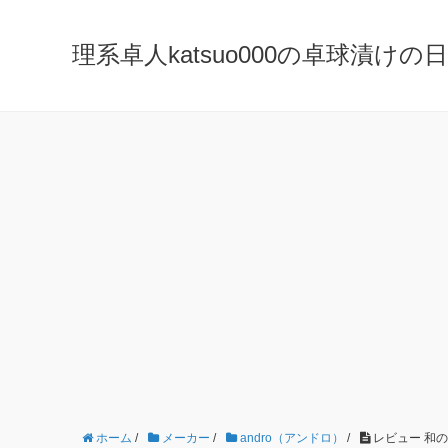
理系卓人katsuo000の卓球漬けの日々 K
ホーム
/
メーカー
/
andro（アンドロ）
/
レビュー 和の極み