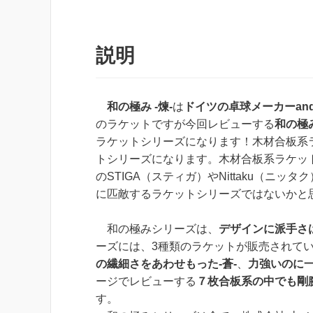
説明
和の極み -煉-
は
ドイツの卓球メーカーan
のラケットですが今回レビューする
和の極
ラケットシリーズになります！木材合板系
トシリーズになります。木材合板系ラケット
のSTIGA（スティガ）やNittaku（
に匹敵するラケットシリーズではないかと
和の極みシリーズは、
デザインに派手さ
ーズには、3種類のラケットが販売されて
の繊細さをあわせもった-蒼-
、
力強いのに一
ージでレビューする
７枚合板系の中でも剛
す。