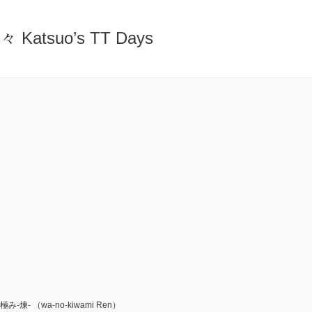
atsuo’s TT Days
-煉- （wa-no-kiwami Ren）