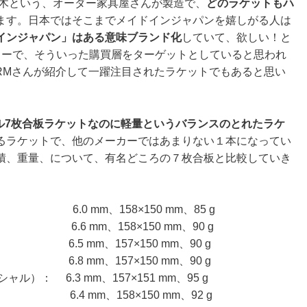
木という、オーダー家具屋さんが製造で、
どのラケットもハ
ます。日本ではそこまでメイドインジャパンを嬉しがる人は
インジャパン」はある意味ブランド化
していて、欲しい！と
ーカーで、そういった購買層をターゲットとしていると思われ
RMさんが紹介して一躍注目されたラケットでもあると思い
フル7枚合板ラケットなのに軽量というバランスのとれたラケ
るラケットで、他のメーカーではあまりない１本になってい
積、重量、について、有名どころの７枚合板と比較していき
mm、158×150 mm、85 g
6.6 mm、158×150 mm、90 g
： 6.5 mm、157×150 mm、90 g
 6.8 mm、157×150 mm、90 g
ペシャル）： 6.3 mm、157×151 mm、95 g
 6.4 mm、158×150 mm、92 g