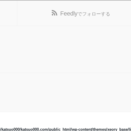
Feedly
でフォローする
/katsuo000/katsuo000.com/public_html/wp-content/themes/xeory_base/li