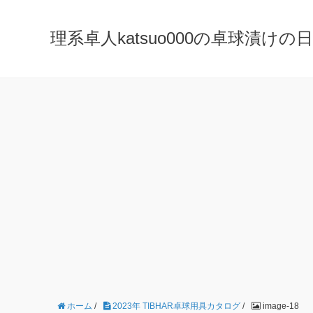
理系卓人katsuo000の卓球漬けの日々 K
ホーム
/
2023年 TIBHAR卓球用具カタログ
/
image-18