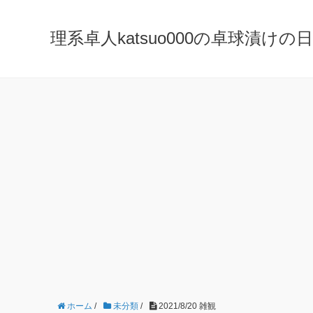
理系卓人katsuo000の卓球漬けの日々 K
ホーム
/
未分類
/
2021/8/20 雑観