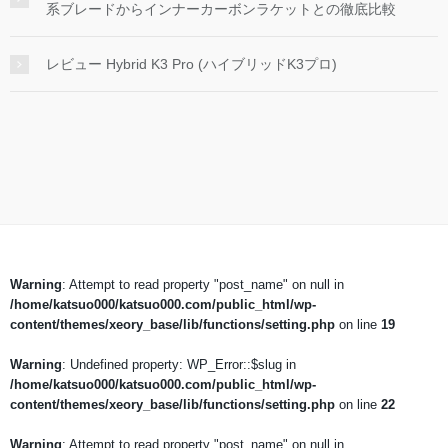
系ブレードからインナーカーボンラケットとの徹底比較
レビュー Hybrid K3 Pro (ハイブリッドK3プロ)
Warning
: Attempt to read property "post_name" on null in
/home/katsuo000/katsuo000.com/public_html/wp-
content/themes/xeory_base/lib/functions/setting.php
on line
19
Warning
: Undefined property: WP_Error::$slug in
/home/katsuo000/katsuo000.com/public_html/wp-
content/themes/xeory_base/lib/functions/setting.php
on line
22
Warning
: Attempt to read property "post_name" on null in