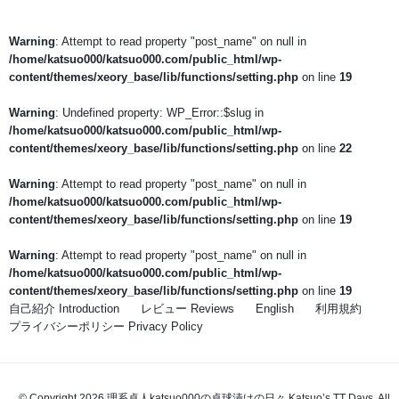
Warning
: Attempt to read property "post_name" on null in
/home/katsuo000/katsuo000.com/public_html/wp-
content/themes/xeory_base/lib/functions/setting.php
on line
19
Warning
: Undefined property: WP_Error::$slug in
/home/katsuo000/katsuo000.com/public_html/wp-
content/themes/xeory_base/lib/functions/setting.php
on line
22
Warning
: Attempt to read property "post_name" on null in
/home/katsuo000/katsuo000.com/public_html/wp-
content/themes/xeory_base/lib/functions/setting.php
on line
19
Warning
: Attempt to read property "post_name" on null in
/home/katsuo000/katsuo000.com/public_html/wp-
content/themes/xeory_base/lib/functions/setting.php
on line
19
自己紹介 Introduction
レビュー Reviews
English
利用規約
プライバシーポリシー Privacy Policy
© Copyright 2026 理系卓人katsuo000の卓球漬けの日々 Katsuo’s TT Days. All