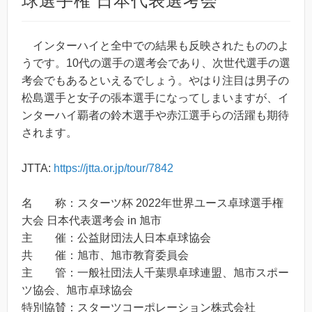
球選手権 日本代表選考会
インターハイと全中での結果も反映されたもののよ
うです。10代の選手の選考会であり、次世代選手の選
考会でもあるといえるでしょう。やはり注目は男子の
松島選手と女子の張本選手になってしまいますが、イ
ンターハイ覇者の鈴木選手や赤江選手らの活躍も期待
されます。
JTTA:
https://jtta.or.jp/tour/7842
名 称：スターツ杯 2022年世界ユース卓球選手権
大会 日本代表選考会 in 旭市
主 催：公益財団法人日本卓球協会
共 催：旭市、旭市教育委員会
主 管：一般社団法人千葉県卓球連盟、旭市スポー
ツ協会、旭市卓球協会
特別協賛：スターツコーポレーション株式会社