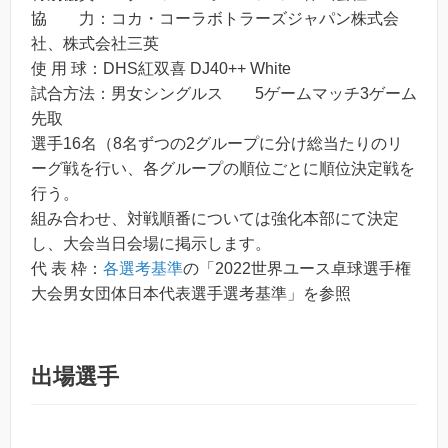
協 力：コカ・コーラボトラーズジャパン株式会
社、株式会社三英
使 用 球：DHS紅双喜 DJ40++ White
試合方法：男女シングルス 5ゲームマッチ3ゲーム
先取
選手16名（8名ずつの2グループに分け総当たりのリ
ーグ戦を行い、各グループの順位ごとに順位決定戦を
行う。
組み合わせ、対戦順番については強化本部にて決定
し、大会当日会場に掲示します。
代 表 枠：
各選考基準
の「2022世界ユース卓球選手権
大会男女団体日本代表選手選考基準」を参照
出場選手