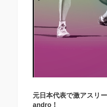
元日本代表で激アスリ
andro！