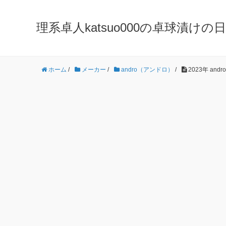
理系卓人katsuo000の卓球漬けの日々 K
ホーム
/
メーカー
/
andro（アンドロ）
/
2023年 an