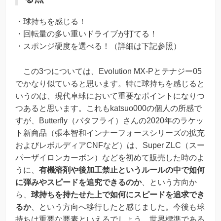
・球持ちを感じる！
・回転量の多い重いドライブが打てる！
・スポンジ硬度を選べる！（詳細は下記参照）
この3つについては、Evolution MX-Pとテナジー05
でかなり似ていると思います。特に球持ちを感じると
いうのは、現代卓球において重要なポイントになりつ
つあると思います。これもkatsuo000の個人の所感で
すが、Butterfly（バタフライ）さんの2020年のラケッ
ト新商品（張本智和インナーフォースシリーズの拡充
およびレボルディアCNFなど）は、Super ZLC（スー
パーザイロンカーボン）などを初めて販売した時のよ
うに、
有機溶剤や後加工禁止というルールの中で如何
に弾みやスピードを追究できるのか
、という方向か
ら、
球持ちを持たせた上で如何にスピードを追求でき
るか
、という方向へ移行したと感じました。今後も球
持ちは重要な要素といえるでしょう。世界標準である