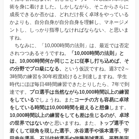
術を身に着けました。しかしながら、そこからさらに
成長できるか否かは、どれだけ長く卓球をやっている
かよりも、自分自身が自分自身を理解し、マネージメ
ントし、しっかり指導しなければならない、と思いま
すね。
ちなみに、
「10,000時間の法則」は、最近では否定
されつつある
そうですね。
「10,000時間の法則」と
は、10,000時間何か同じことに従事し打ち込めば、そ
の分野でプロ級になる、
という仮説ですね。週3で2～
3時間の練習を30年程度続けると到達しますね。学生
時代にほぼ毎日4時間練習できたとりしたら、7年で到
達です。
プロ選手は当然ながら10,000時間以上の練習
をしている
でしょうね。また
コーチの方も容易に卓球
をしている時間は10,000時間を超えると想像
します。
10,000時間以上の練習をしても差は生じるのが、卓球
の世界ではないか
と思いますね。また、
トップ選手で
若くして頭角を現した選手、水谷選手や張本選手、宇
田幸矢選手、石川佳純選手や伊藤美誠選手、平野美宇