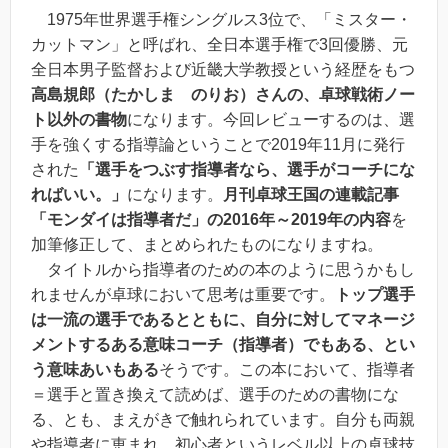
1975年世界選手権シングルス3位で、「ミスター・
カットマン」と呼ばれ、全日本選手権で3回優勝、元
全日本男子監督および近畿大学教授という経歴をもつ
高島規郎（たかしま のりお）さんの、卓球戦術ノー
ト以外の書物
になります。今回レビューするのは、選
手を強くする指導論ということで
2019年11月に発行
された
「選手をつぶす指導者なら、選手がコーチにな
ればいい。」
になります。
月刊卓球王国の連載記事
「モンダイは指導者だ」の2016年～2019年の内容
を
加筆修正して、まとめられたものになりますね。
タイトルから指導者のための本のように思うかもし
れませんが卓球において思考は重要です。
トップ選手
は一流の選手であるとともに、自分に対してマネージ
メントするある意味コーチ（指導者）でもある、とい
う意味あいもある
そうです。この本において、
指導者
＝選手と置き換えて読めば、選手のための書物にな
る
、とも、まえがきで触れられています。自分も両親
や指導者に恵まれ、初心者というレベル以上の卓球技