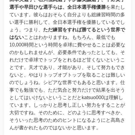
選手や早田ひな選手らは、全日本選手権優勝
を果たし
ています。
彼らはおそらく自分よりも総練習時間の多
い選手に勝利して、全日本選手権を優勝している
でし
ょう。つまり、
ただ練習をすれば勝てるという世界で
はない
ことはわかりますね。もちろん、最低でも
10,000時間という時間を卓球に費やせることは必要な
のかもしれませんが、必要条件であったとしても、そ
れだけで卓球でトップをとれるほど甘くないというこ
とです。天才であり、才能があり、そして努力もでき
ないと、やはりトップオブトップを取ることは難しい
のでしょうね。シビアな世界でもあると思います。仕
事でも勉強でも、ただ気合と努力だけで結果を出そう
としてはいけないということだとkatsuo000は理解し
ています。しっかりと思考し正しい努力をすることが
大切ですね。そのために、どのように思考すべきか、
そういった思考のためのヒントになるようにと高島さ
んが書かれたものではないかと思います。