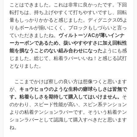
ことはできました。これは非常に良かったです。
下回
転打ちは、持ち上げやすくて打ちやすいですし、回転
量もしっかりかかる
と感じました。
ディグニクス05よ
りもボールが揃いにくく、ブロックもしづらい
と言っ
ていただきましたね。
ヴィルトーソACが薄いインナ
ーカーボンであるため、扱いやすやすさに加え回転性
能を損なうことのない組み合わせになった
ようにも感
じました。総じて、粘着ラバーいいね！と感じる試打
となりました。
ここまでかけば察しの良い方は想像つくと思います
が、
キョウヒョウのような生粋の癖球らしさは皆無で
す。粘着らしさを期待して購入してはいけません。
そ
のかわり、
スピード性能が高い、スピン系テンション
よりの粘着
テンション
ラバー
です。そういう粘着テン
ションラバーとして認識して購入すべきだと思います
ね。