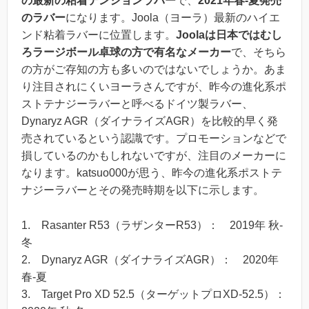
の最新の粘着テンションラバー
で、
2021年春-夏発売
のラバー
になります。
Joola（ヨーラ）最新のハイエ
ンド粘着ラバー
に位置します。
Joolaは日本ではむし
ろラージボール卓球の方で有名なメーカー
で、そちら
の方がご存知の方も多いのではないでしょうか。あま
り注目されにくいヨーラさんですが、昨今の進化系ポ
ストテナジーラバーと呼べるドイツ製ラバー、
Dynaryz AGR（ダイナライズAGR）を比較的早く発
売されているという認識です。プロモーションなどで
損しているのかもしれないですが、注目のメーカーに
なります。katsuo000が思う、昨今の進化系ポストテ
ナジーラバーとその発売時期を以下に示します。
1. Rasanter R53（ラザンターR53）： 2019年 秋-
冬
2. Dynaryz AGR（ダイナライズAGR）： 2020年
春-夏
3. Target Pro XD 52.5（ターゲットプロXD-52.5）：