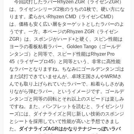
今回試打したラバーRhyzen ZGR（ライゼンZGR）
は、ライゼンシリーズ2枚のうちの1枚で、硬い方にな
ります。柔らかいRhyzen CMD（ライゼンCMD）
は、価格も安く広い層をターゲットとしたラバーのよ
うです。一方、本ページのRhyzen ZGR（ライゼン
ZGR）は、スポンジがハード+と硬く、スピン性能は
ヨーラの看板粘着ラバー、Golden Tango（ゴールデ
ンタンゴ）と同等で、スピード性能はRhyzer Pro
45（ライザープロ45）と同等という、非常に高性能
なラバーとなりますね。ちなみにゴールデンタンゴは
まだ試打できていませんが、卓球王国さんやWRMさ
んでも取り上げられていたラバーで、粘着らしさがあ
りながら弾むラバー、というイメージです。ゴールデ
ンタンゴと同等の回転とそれ以上のスピードは楽しみ
ですね。また、パンフレットを読むと、
ライゼンシリ
ーズには、ダイナライズと同じ新しい技術のスポンジ
とシートを採用していて性能が高い
と予想できまし
た。
ダイナライズAGRはかなりテナジーっぽいラバ