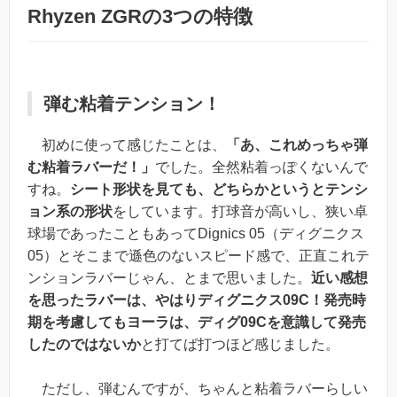
Rhyzen ZGRの3つの特徴
弾む粘着テンション！
初めに使って感じたことは、
「あ、これめっちゃ弾
む粘着ラバーだ！」
でした。全然粘着っぽくないんで
すね。
シート形状を見ても、どちらかというとテンシ
ョン系の形状
をしています。
打球音が高いし、狭い卓
球場であったこともあってDignics 05（ディグニクス
05）とそこまで遜色のないスピード感
で、正直これテ
ンションラバーじゃん、とまで思いました。
近い感想
を思ったラバーは、やはりディグニクス09C！発売時
期を考慮してもヨーラは、ディグ09Cを意識して発売
したのではないか
と打てば打つほど感じました。
ただし、
弾むんですが、ちゃんと粘着ラバーらしい