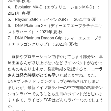
2020年 秋-冬
4. Evolution MX-D（エヴォリューションMX-D）：
2021年 春-夏
5. Rhyzen ZGR（ライゼンZGR）：2021年春-夏
6. DNA Platinum XH（ディーエヌエープラチナエキ
ストラハード）：2021年 夏-秋
7. DNA Platinum Dragon Grip（ディーエヌエープラ
チナドラゴングリップ）：2021年 夏-秋
宣伝やプロモーションでぼやけてしまう部分や、卓
球王国さんが取り上げないなどでインパクトがなかっ
たものもありますが、発売時期を確認すると、
ヨーラ
さんは発売時期がとても早い
と感じますね。また、
DNAプラチナドラゴングリップが発売されてしまい
ましたが、
最新ドイツ製ラバーの中で初期の粘着テン
ションラバーであることも注目のポイント
だと思いま
す！さて、ライゼンZGRはどんなラバーなのでしょう
か。