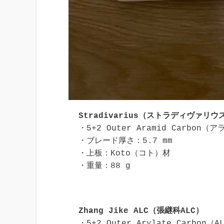
Stradivarius（ストラディヴァリウ
・5+2 Outer Aramid Carbon（
・ブレード厚さ：5.7 mm

・上板：Koto（コト）材

・重量：88 g
Zhang Jike ALC（張継科ALC）
・5+2 Outer Arylate Carbon