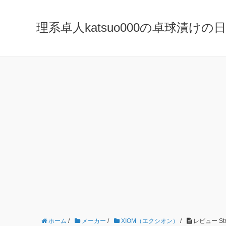
理系卓人katsuo000の卓球漬けの日々 K
ホーム
/
メーカー
/
XIOM（エクシオン）
/
レビュー St