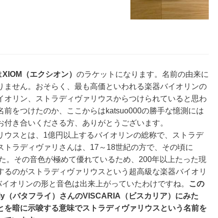
は
XIOM（エクシオン）
のラケットになります。名前の由来に
りません。おそらく、最も高価といわれる楽器バイオリンの
イオリン、ストラディヴァリウスからつけられていると思わ
をつけたのか、ここからはkatsuo000の勝手な憶測には
お付き合いくださる方、ありがとうございます。
ウスとは、1億円以上するバイオリンの総称で、ストラデ
トラディヴァリさんは、17～18世紀の方で、その頃に
した。その音色が極めて優れているため、200年以上たった現
するのがストラディヴァリウスという超高級な楽器バイオリ
バイオリンの形と音色は出来上がっていたわけですね。
この
fly（バタフライ）さんのVISCARIA（ビスカリア）にみた
とを暗に示唆する意味でストラディヴァリウスという名前を