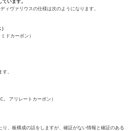
像しています。
ラディヴァリウスの仕様は次のようになります。
ス）
アラミドカーボン）

ます。
（ALC, アリレートカーボン）

たり、板構成の話をしますが、確証がない情報と確証のある